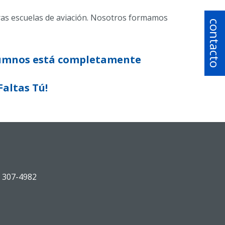
ras escuelas de aviación. Nosotros formamos
contacto
alumnos está completamente
altas Tú!
 307-4982