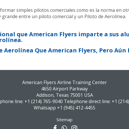
 formar simples pilotos comerciales como es la norma en ot
y grande entre un piloto comercial y un Piloto de Aerolínea.
ional que American Flyers imparte a sus 
rolínea.
 Aerolínea Que American Flyers, Pero Aún F
American Flyers Airline Training Center
4650 Airport Parkway
Addison, Texas 75001 USA
phone line:
+1 (214) 765-9040
Telephone direct line:
+1 (214)
Whatsapp
+1 (945) 412-4455
Sitemap