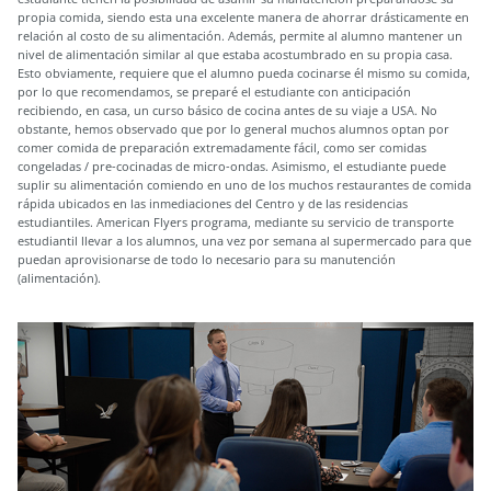
propia comida, siendo esta una excelente manera de ahorrar drásticamente en
relación al costo de su alimentación. Además, permite al alumno mantener un
nivel de alimentación similar al que estaba acostumbrado en su propia casa.
Esto obviamente, requiere que el alumno pueda cocinarse él mismo su comida,
por lo que recomendamos, se preparé el estudiante con anticipación
recibiendo, en casa, un curso básico de cocina antes de su viaje a USA. No
obstante, hemos observado que por lo general muchos alumnos optan por
comer comida de preparación extremadamente fácil, como ser comidas
congeladas / pre-cocinadas de micro-ondas. Asimismo, el estudiante puede
suplir su alimentación comiendo en uno de los muchos restaurantes de comida
rápida ubicados en las inmediaciones del Centro y de las residencias
estudiantiles. American Flyers programa, mediante su servicio de transporte
estudiantil llevar a los alumnos, una vez por semana al supermercado para que
puedan aprovisionarse de todo lo necesario para su manutención
(alimentación).