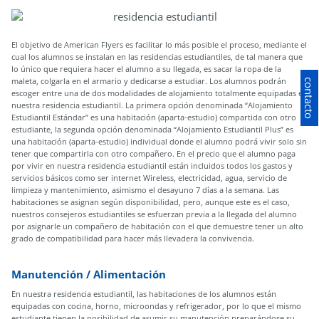
El objetivo de American Flyers es facilitar lo más posible el proceso, mediante el
cual los alumnos se instalan en las residencias estudiantiles, de tal manera que
lo único que requiera hacer el alumno a su llegada, es sacar la ropa de la
maleta, colgarla en el armario y dedicarse a estudiar. Los alumnos podrán
contacto
escoger entre una de dos modalidades de alojamiento totalmente equipadas en
nuestra residencia estudiantil. La primera opción denominada “Alojamiento
Estudiantil Estándar” es una habitación (aparta-estudio) compartida con otro
estudiante, la segunda opción denominada “Alojamiento Estudiantil Plus” es
una habitación (aparta-estudio) individual donde el alumno podrá vivir solo sin
tener que compartirla con otro compañero. En el precio que el alumno paga
por vivir en nuestra residencia estudiantil están incluidos todos los gastos y
servicios básicos como ser internet Wireless, electricidad, agua, servicio de
limpieza y mantenimiento, asimismo el desayuno 7 días a la semana. Las
habitaciones se asignan según disponibilidad, pero, aunque este es el caso,
nuestros consejeros estudiantiles se esfuerzan previa a la llegada del alumno
por asignarle un compañero de habitación con el que demuestre tener un alto
grado de compatibilidad para hacer más llevadera la convivencia.
Manutención / Alimentación
En nuestra residencia estudiantil, las habitaciones de los alumnos están
equipadas con cocina, horno, microondas y refrigerador, por lo que el mismo
estudiante tienen la posibilidad de asumir su manutención preparándose su